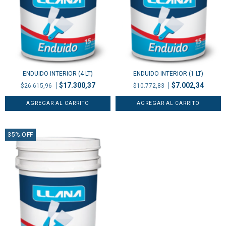
ENDUIDO INTERIOR (4 LT)
ENDUIDO INTERIOR (1 LT)
$17.300,37
$7.002,34
$26.615,96
$10.772,83
35
%
OFF