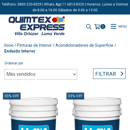
Teléfono: 0800-220-0029 | Whats App 11 6813-8320 | Horarios: Lunes a Viernes
de 8:00 a 18:00 Sábados de 9:00 a 13:00
MENÚ
0
Inicio
/
Pinturas de Interior
/
Acondicionadores de Superficie
/
Enduido Interior
Ordenar por
FILTRAR
35
%
OFF
35
%
OFF