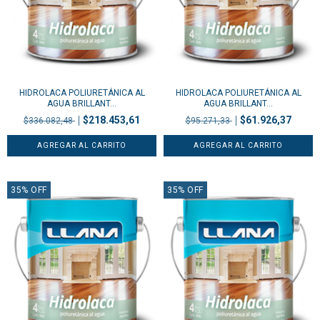
HIDROLACA POLIURETÁNICA AL
HIDROLACA POLIURETÁNICA AL
AGUA BRILLANT...
AGUA BRILLANT...
$218.453,61
$61.926,37
$336.082,48
$95.271,33
35
%
OFF
35
%
OFF