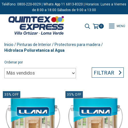
Teléfono: 0800-220-0029 | Whats App 11 6813-8320 | Horarios: Lunes a Viernes
de 8:00 a 18:00 Sábados de 9:00 a 13:00
MENÚ
0
Inicio
/
Pinturas de Interior
/
Protectores para madera
/
Hidrolaca Poliuretanica al Agua
Ordenar por
FILTRAR
35
%
OFF
35
%
OFF